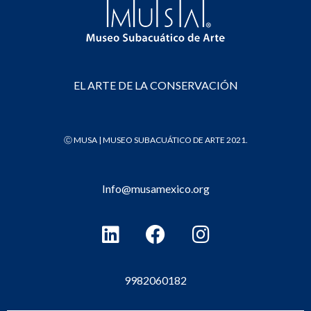
EL ARTE DE LA CONSERVACIÓN
Ⓒ MUSA | MUSEO SUBACUÁTICO DE ARTE 2021.
Info@musamexico.org
L
F
I
i
a
n
n
c
s
k
e
t
9982060182
e
b
a