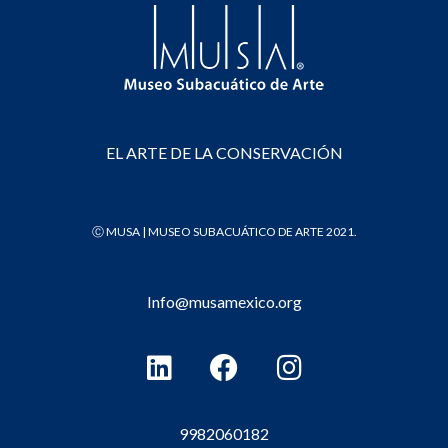
EL ARTE DE LA CONSERVACIÓN
Ⓒ MUSA | MUSEO SUBACUÁTICO DE ARTE 2021.
Info@musamexico.org
L
F
I
i
a
n
n
c
s
k
e
t
9982060182