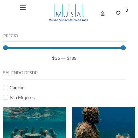
Ir
Main
al
0
Menu
contenido
PRECIO
$
35
—
$
189
SALIENDO DESDE:
Cancún
Isla Mujeres