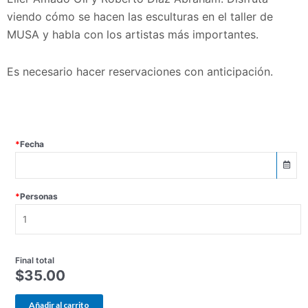
viendo cómo se hacen las esculturas en el taller de
MUSA y habla con los artistas más importantes.
Es necesario hacer reservaciones con anticipación.
Galeria
*
Fecha
Villa
Roda-
MUSA
*
Personas
cantidad
Final total
$
35.00
Añadir al carrito