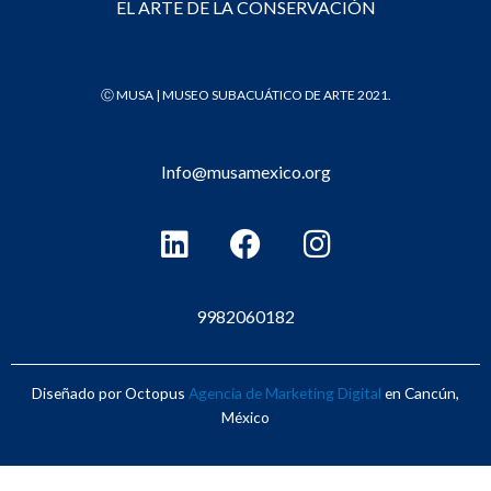
EL ARTE DE LA CONSERVACIÓN
Ⓒ MUSA | MUSEO SUBACUÁTICO DE ARTE 2021.
Info@musamexico.org
L
F
I
i
a
n
n
c
s
k
e
t
9982060182
e
b
a
d
o
g
Diseñado por Octopus
Agencia de Marketing Digital
en Cancún,
i
o
r
México
n
k
a
m